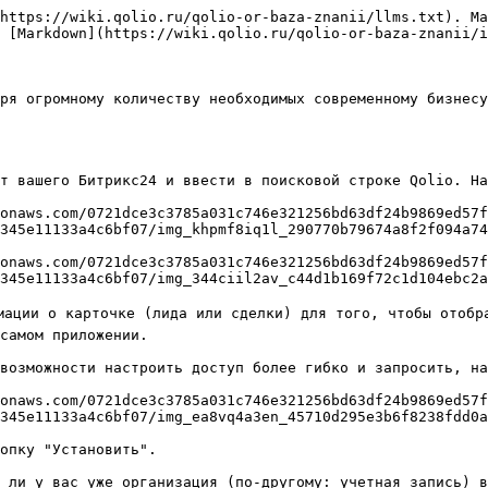
аших сотрудников.  Вы увидите гиф-картинку, означающую, что синхронизация прямо сейчас в процессе. Можете пока на 1-2 минуты переключиться на другую вкладку.

\
❗️Важно. Когда синхронизация данных завершится, вам нужно будет отметить галочками пользователей, которых вы хотите видеть в Qolio. Обязательно выберите на этом шаге операторов/менеджеров, которые общаются с клиентами, чтобы Qolio cмог получать данные о коммуникациях по выбранным вами пользователям. Qolio автоматически перенесет выбранные вами аккаунты в вашу организацию, и вам не потребуется создавать их вручную.

![](https://fc-euc1-00-pics-bkt-00.s3.eu-central-1.amazonaws.com/0721dce3c3785a031c746e321256bd63df24b9869ed57f74c93416f4284e377c/f_faq-image/u_27963c26d01c313b4a2c286fd7865b33f176c47687009f3345e11133a4c6bf07/img_puktpsal2p_c88e25f65de5b23f2eb173b9a3b86199db025b255f5570a2d499419a13fe8ba1.jpeg)

На финальном шаге вам нужно будет выбрать временной диапазон для синхронизации данных. Это даты, за которые вы хотите получить коммуникации в Qolio. Например, при выборе "три дня" в Qolio будут перенесены коммуникации по выбранным вами операторам за последние три дня.

![](https://fc-euc1-00-pics-bkt-00.s3.eu-central-1.amazonaws.com/0721dce3c3785a031c746e321256bd63df24b9869ed57f74c93416f4284e377c/f_faq-image/u_27963c26d01c313b4a2c286fd7865b33f176c47687009f3345e11133a4c6bf07/img_q0digeaeuf_0e6f3768547f256ace3667faa12949c2542eac088f902b8c40dc211499824519.png)

После завершения синхронизации, вы попадете в ваш кабинет Qolio. Готово! 🎉

#### Синхронизация данных и добавление пользователей через Qolio

Если вы хотите добавить еще пользователей,  перейдите в личный кабинет на вкладку Интеграции  и перейдите в только что созданную вами интеграцию.  С помощью поиска найдите нужных сотрудников и отметьте их галочками, после чего нажмите на кнопку Сохранить. Готово, вы добавили пользователей!

![](https://fc-euc1-00-pics-bkt-00.s3.eu-central-1.amazonaws.com/0721dce3c3785a031c746e321256bd63df24b9869ed57f74c93416f4284e377c/f_faq-image/u_27963c26d01c313b4a2c286fd7865b33f176c47687009f3345e11133a4c6bf07/img_k1rq15a450_44484e1f447f5100db29f6c22809463eb3f6f2e707372d64d225e45e7dcfc196.png)

![](https://fc-euc1-00-pics-bkt-00.s3.eu-central-1.amazonaws.com/0721dce3c3785a031c746e321256bd63df24b9869ed57f74c93416f4284e377c/f_faq-image/u_27963c26d01c313b4a2c286fd7865b33f176c47687009f3345e11133a4c6bf07/img_qr1bqrosm0_e70da3184995c38d491d9b9840ee1698a2ef2df9a84fc05377a6e251bb3a64bf.png)

Если вам необходимо синхронизировать данные за интервал больший, чем вы выбрали при регистрации, оставайтесь на этой странице, выберите необходимый промежуток времени и нажмите на кнопку "Синхронизировать".&#x20;

<br>

💡 Таким же образом вы сможете добавлять новых сотрудников, которых вы добавили в свой Битрикс24. Для того, чтобы новый сотрудник отобразился в данном списке, запустите синхронизацию за три дня, чтобы обновить информацию об аккаунтах в Qolio.

![](https://fc-euc1-00-pics-bkt-00.s3.eu-central-1.amazonaws.com/0721dce3c3785a031c746e321256bd63df24b9869ed57f74c93416f4284e377c/f_faq-image/u_27963c26d01c313b4a2c286fd7865b33f176c47687009f3345e11133a4c6bf07/img_its1kccfnh_1912c030b49b8f1c880611ac0a72b03f953b03465e4e8d1aa294b85b907242e5.png)

💡 Чем больше выбранный период, тем больше времени потребуется для синхронизации  данных. При этом автоматически синхронизация новых данных из Битри