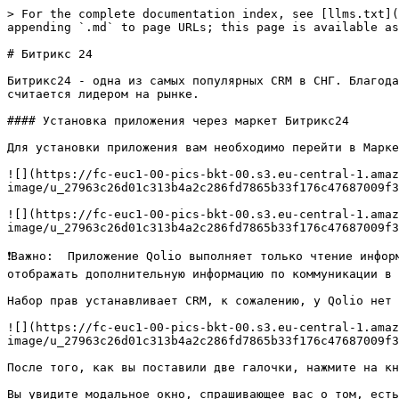
> For the complete documentation index, see [llms.txt](https://wiki.qolio.ru/qolio-or-baza-znanii/llms.txt). Markdown versions of documentation pages are available by appending `.md` to page URLs; this page is available as [Markdown](https://wiki.qolio.ru/qolio-or-baza-znanii/integracii/bitriks-24.md).

# Битрикс 24

Битрикс24 - одна из самых популярных CRM в СНГ. Благодаря огромному количеству необходимых современному бизнесу инструментов предоставляемых системой, она по праву считается лидером на рынке.

#### Установка приложения через маркет Битрикс24

Для установки приложения вам необходимо перейти в Маркет вашего Битрикс24 и ввести в поисковой строке Qolio. Нажмите на "Посмотреть" и далее на "Установить".

![](https://fc-euc1-00-pics-bkt-00.s3.eu-central-1.amazonaws.com/0721dce3c3785a031c746e321256bd63df24b9869ed57f74c93416f4284e377c/f_faq-image/u_27963c26d01c313b4a2c286fd7865b33f176c47687009f3345e11133a4c6bf07/img_khpmf8iq1l_290770b79674a8f2f094a747f16a99b4761883ce12f8f3854f64f11669edeb2d.png)

![](https://fc-euc1-00-pics-bkt-00.s3.eu-central-1.amazonaws.com/0721dce3c3785a031c746e321256bd63df24b9869ed57f74c93416f4284e377c/f_faq-image/u_27963c26d01c313b4a2c286fd7865b33f176c47687009f3345e11133a4c6bf07/img_344ciil2av_c44d1b169f72c1d104ebc2ac3de7ae8829842484b0cd19a83760eea82fc102b3.png)

❗️Важно:  Приложение Qolio выполняет только чтение информации о карточке (лида или сделки) для того, чтобы отображать информацию для проверки во вкладке карточки и отображать дополнительную информацию по коммуникации в самом приложении.

Набор прав устанавливает CRM, к сожалению, у Qolio нет возможности настроить доступ более гибко и запросить, например, только чтение.

![](https://fc-euc1-00-pics-bkt-00.s3.eu-central-1.amazonaws.com/0721dce3c3785a031c746e321256bd63df24b9869ed57f74c93416f4284e377c/f_faq-image/u_27963c26d01c313b4a2c286fd7865b33f176c47687009f3345e11133a4c6bf07/img_ea8vq4a3en_45710d295e3b6f8238fdd0aaef3e5fa7a7811250e19de9be303c4932ef8971e1.png)

После того, как вы поставили две галочки, нажмите на кнопку "Установить".

Вы увидите модальное окно, спрашивающее вас о том, есть ли у вас уже организация (по-другому: учетная запись) в Qolio. Если вы регистрируетесь, то выберите вариант "Новую", а если  у вас уже есть учетная запись в Qolio, выберите вариант "Уже есть", тогда вам не нужно будет проходить регистрацию, а понадобится просто ввести свои логин и пароль.<br>

![](https://fc-euc1-00-pics-bkt-00.s3.eu-central-1.amazonaws.com/0721dce3c3785a031c746e321256bd63df24b9869ed57f74c93416f4284e377c/f_faq-image/u_27963c26d01c313b4a2c286fd7865b33f176c47687009f3345e11133a4c6bf07/img_rikccvsopu_2c0e51f0167302dcdfc278bd6a22963dfb5d5c84cb0def60577d0fda634c35eb.png)

После выбора варианта "Новую" нужно заполнить несколько полей. Обращаем внимание: e-mail, который автоматически заполнится в первой строке, и пароль, который вы введете ниже, будут в будущем являться вашими личными логином и паролем соответственно. Также, указанный сверху e-mail - почта, на которую зарегистрирована организация. Важно, чтобы аккаунт с этим e-mail не был в будущем удален из CRM. Вы можете выбрать любой аккаунт в Битрикс, и пройти регистрацию под этим аккаунтом.

Нажмите на "Зарегистрировать организацию". После этого  нужно будет подождать пару минут, чтобы дождаться синхронизации аккаунтов в