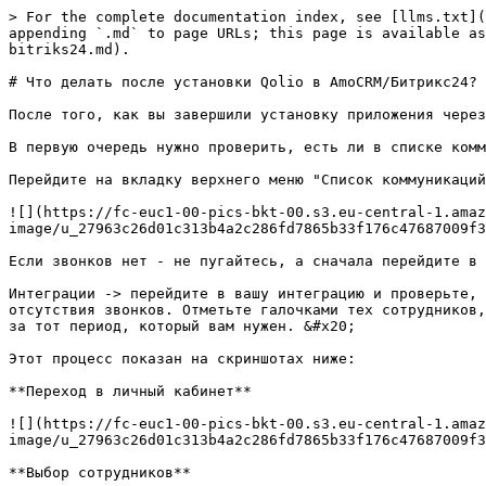
> For the complete documentation index, see [llms.txt](
appending `.md` to page URLs; this page is available as
bitriks24.md).

# Что делать после установки Qolio в AmoCRM/Битрикс24?

После того, как вы завершили установку приложения через
В первую очередь нужно проверить, есть ли в списке комм
Перейдите на вкладку верхнего меню "Список коммуникаций
![](https://fc-euc1-00-pics-bkt-00.s3.eu-central-1.amaz
image/u_27963c26d01c313b4a2c286fd7865b33f176c47687009f3
Если звонков нет - не пугайтесь, а сначала перейдите в 
Интеграции -> перейдите в вашу интеграцию и проверьте, 
отсутствия звонков. Отметьте галочками тех сотрудников,
за тот период, который вам нужен. &#x20;

Этот процесс показан на скриншотах ниже:

**Переход в личный кабинет**

![](https://fc-euc1-00-pics-bkt-00.s3.eu-central-1.amaz
image/u_27963c26d01c313b4a2c286fd7865b33f176c47687009f3
**Выбор сотрудников**
