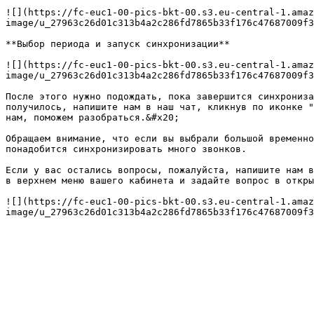
![](https://fc-euc1-00-pics-bkt-00.s3.eu-central-1.amaz
image/u_27963c26d01c313b4a2c286fd7865b33f176c47687009f3
**Выбор периода и запуск синхронизации**

![](https://fc-euc1-00-pics-bkt-00.s3.eu-central-1.amaz
image/u_27963c26d01c313b4a2c286fd7865b33f176c47687009f3
После этого нужно подождать, пока завершится синхрониза
получилось, напишите нам в наш чат, кликнув по иконке "
нам, поможем разобраться.&#x20;

Обращаем внимание, что если вы выбрали большой временно
понадобится синхронизировать много звонков.

Если у вас остались вопросы, пожалуйста, напишите нам в
в верхнем меню вашего кабинета и задайте вопрос в откры
![](https://fc-euc1-00-pics-bkt-00.s3.eu-central-1.amaz