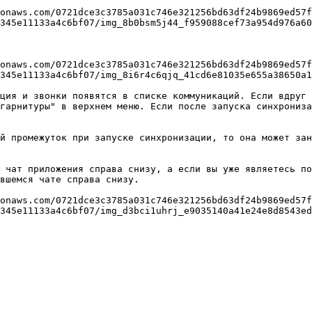
onaws.com/0721dce3c3785a031c746e321256bd63df24b9869ed57f
345e11133a4c6bf07/img_8b0bsm5j44_f959088cef73a954d976a60
onaws.com/0721dce3c3785a031c746e321256bd63df24b9869ed57f
345e11133a4c6bf07/img_8i6r4c6qjq_41cd6e81035e655a38650a1
ция и звонки появятся в списке коммуникаций. Если вдруг 
гарнитуры" в верхнем меню. Если после запуска синхрониза
й промежуток при запуске синхронизации, то она может зан
 чат приложения справа снизу, а если вы уже являетесь по
вшемся чате справа снизу.

onaws.com/0721dce3c3785a031c746e321256bd63df24b9869ed57f