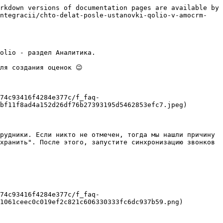
rkdown versions of documentation pages are available by 
integracii/chto-delat-posle-ustanovki-qolio-v-amocrm-
olio - раздел Аналитика.

я создания оценок 😉

74c93416f4284e377c/f_faq-
bf11f8ad4a152d26df76b27393195d5462853efc7.jpeg)

рудники. Если никто не отмечен, тогда мы нашли причину 
хранить". После этого, запустите синхронизацию звонков 
74c93416f4284e377c/f_faq-
1061ceec0c019ef2c821c606330333fc6dc937b59.png)
