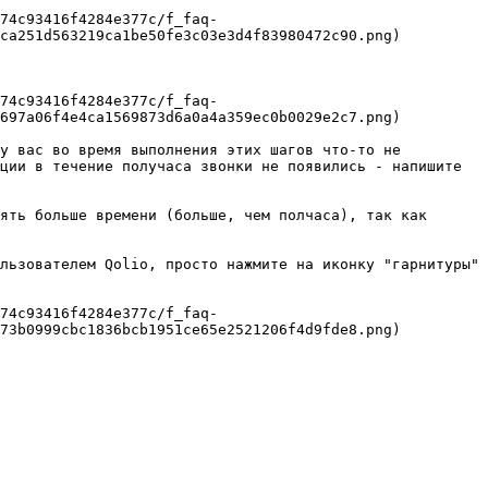
74c93416f4284e377c/f_faq-
ca251d563219ca1be50fe3c03e3d4f83980472c90.png)

74c93416f4284e377c/f_faq-
697a06f4e4ca1569873d6a0a4a359ec0b0029e2c7.png)

у вас во время выполнения этих шагов что-то не 
ции в течение получаса звонки не появились - напишите 
ять больше времени (больше, чем полчаса), так как 
льзователем Qolio, просто нажмите на иконку "гарнитуры" 
74c93416f4284e377c/f_faq-