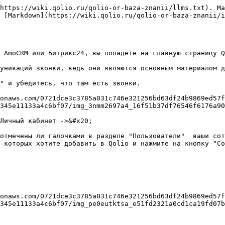
https://wiki.qolio.ru/qolio-or-baza-znanii/llms.txt). Ma
 [Markdown](https://wiki.qolio.ru/qolio-or-baza-znanii/
 AmoCRM или Битрикс24, вы попадёте на главную страницу Q
уникаций звонки, ведь они являются основным материалом дл
" и убедитесь, что там есть звонки.

onaws.com/0721dce3c3785a031c746e321256bd63df24b9869ed57f
345e11133a4c6bf07/img_3nmm2697a4_16f51b37df76546f6176a90
Личный кабинет ->&#x20;

отмечены ли галочками в разделе "Пользователи"  ваши сот
 которых хотите добавить в Qolio и нажмите на кнопку "Со
onaws.com/0721dce3c3785a031c746e321256bd63df24b9869ed57f
345e11133a4c6bf07/img_pe0eutktsa_e51fd2321a0cd1ca19fd07b