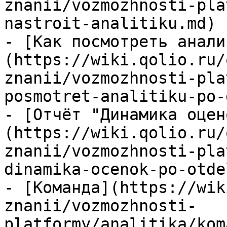
znanii/vozmozhnosti-pla
nastroit-analitiku.md)

- [Как посмотреть анали
(https://wiki.qolio.ru/
znanii/vozmozhnosti-pla
posmotret-analitiku-po-
- [Отчёт "Динамика оцен
(https://wiki.qolio.ru/
znanii/vozmozhnosti-pla
dinamika-ocenok-po-otde
- [Команда](https://wik
znanii/vozmozhnosti-
platformy/analitika/kom