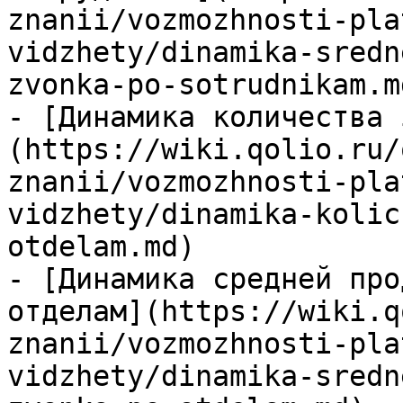
znanii/vozmozhnosti-pla
vidzhety/dinamika-sredn
zvonka-po-sotrudnikam.md
- [Динамика количества 
(https://wiki.qolio.ru/
znanii/vozmozhnosti-pla
vidzhety/dinamika-kolic
otdelam.md)

- [Динамика средней про
отделам](https://wiki.q
znanii/vozmozhnosti-pla
vidzhety/dinamika-sredn