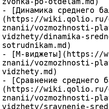
zvonka-po-otdelam.md)

- [Динамика среднего ба
(https://wiki.qolio.ru/
znanii/vozmozhnosti-pla
vidzhety/dinamika-sredn
sotrudnikam.md)

- [M-виджеты](https://w
znanii/vozmozhnosti-pla
vidzhety.md)

- [Сравнение среднего б
(https://wiki.qolio.ru/
znanii/vozmozhnosti-pla
vidzhety/sravnenie-sred