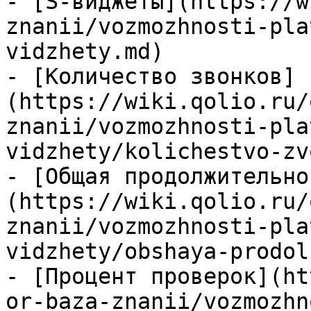
- [S-виджеты](https://w
znanii/vozmozhnosti-pla
vidzhety.md)

- [Количество звонков]
(https://wiki.qolio.ru/
znanii/vozmozhnosti-pla
vidzhety/kolichestvo-zv
- [Общая продолжительно
(https://wiki.qolio.ru/
znanii/vozmozhnosti-pla
vidzhety/obshaya-prodol
- [Процент проверок](ht
or-baza-znanii/vozmozhn