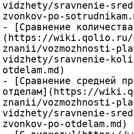
vidzhety/sravnenie-sred
zvonkov-po-sotrudnikam.m
- [Сравнение количества
(https://wiki.qolio.ru/
znanii/vozmozhnosti-pla
vidzhety/sravnenie-koli
otdelam.md)

- [Сравнение средней пр
отделам](https://wiki.q
znanii/vozmozhnosti-pla
vidzhety/sravnenie-sred
zvonkov-po-otdelam.md)
