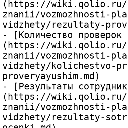
(https://wiki.qolio.ru/
znanii/vozmozhnosti-pla
vidzhety/rezultaty-prov
- [Количество проверок 
(https://wiki.qolio.ru/
znanii/vozmozhnosti-pla
vidzhety/kolichestvo-pr
proveryayushim.md)

- [Результаты сотрудник
(https://wiki.qolio.ru/
znanii/vozmozhnosti-pla
vidzhety/rezultaty-sotr
ocenki.md)
