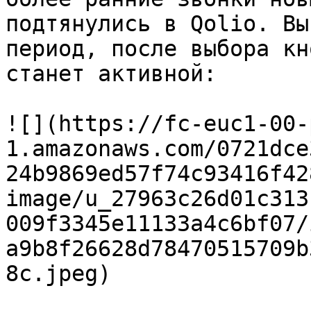
подтянулись в Qolio. Вы
период, после выбора кн
станет активной:

![](https://fc-euc1-00-
1.amazonaws.com/0721dce
24b9869ed57f74c93416f42
image/u_27963c26d01c313
009f3345e11133a4c6bf07/
a9b8f26628d78470515709b
8c.jpeg)
