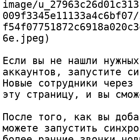
image/u_27963c26d01c313
009f3345e11133a4c6bf07/
f54f07751872c6918a020c3
6e.jpeg)

Если вы не нашли нужных
аккаунтов, запустите си
Новые сотрудники через 
эту страницу, и вы смож
После того, как вы доба
можете запустить синхро
более ранние звонки нов