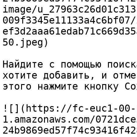
image/u_27963c26d01c313
009f3345e11133a4c6bf07/
ef3d2aaa61edab71c669d35
50.jpeg)

Найдите с помощью поиск
хотите добавить, и отме
этого нажмите кнопку Со
![](https://fc-euc1-00-
1.amazonaws.com/0721dce
24b9869ed57f74c93416f42