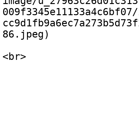
image/u_27963c26d01c313
009f3345e11133a4c6bf07/
cc9d1fb9a6ec7a273b5d73f
86.jpeg)
