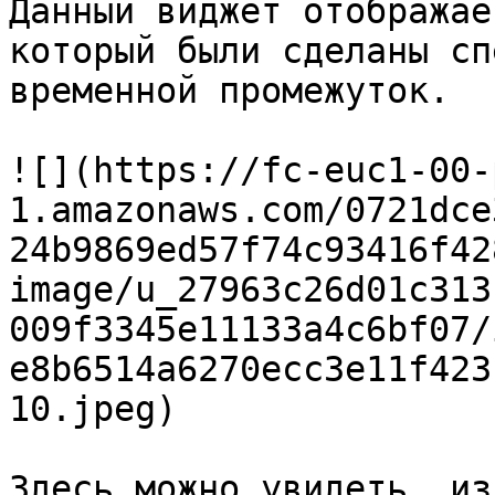
Данный виджет отображае
который были сделаны сп
временной промежуток.

![](https://fc-euc1-00-
1.amazonaws.com/0721dce
24b9869ed57f74c93416f42
image/u_27963c26d01c313
009f3345e11133a4c6bf07/
e8b6514a6270ecc3e11f423
10.jpeg)

Здесь можно увидеть, из