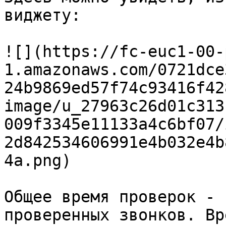
виджету:

![](https://fc-euc1-00-
1.amazonaws.com/0721dce
24b9869ed57f74c93416f42
image/u_27963c26d01c313
009f3345e11133a4c6bf07/
2d842534606991e4b032e4b
4a.png)

Общее время проверок - 
проверенных звонков. Вр