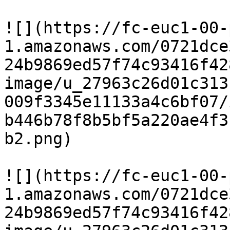
![](https://fc-euc1-00-
1.amazonaws.com/0721dce
24b9869ed57f74c93416f42
image/u_27963c26d01c313
009f3345e11133a4c6bf07/
b446b78f8b5bf5a220ae4f3
b2.png)

![](https://fc-euc1-00-
1.amazonaws.com/0721dce
24b9869ed57f74c93416f42