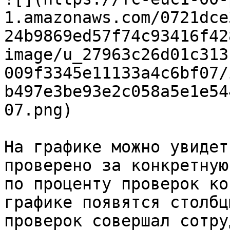
1.amazonaws.com/0721dce
24b9869ed57f74c93416f42
image/u_27963c26d01c313
009f3345e11133a4c6bf07/
b497e3be93e2c058a5e1e54
07.png)

На графике можно увидет
проверено за конкретную
по проценту проверок ко
графике появятся столбц
проверок совершал сотру