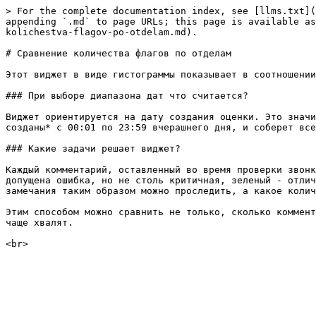
> For the complete documentation index, see [llms.txt](
appending `.md` to page URLs; this page is available as
kolichestva-flagov-po-otdelam.md).

# Сравнение количества флагов по отделам

Этот виджет в виде гистограммы показывает в соотношении
### При выборе диапазона дат что считается?

Виджет ориентируется на дату создания оценки. Это значи
созданы* с 00:01 по 23:59 вчерашнего дня, и соберет все
### Какие задачи решает виджет?

Каждый комментарий, оставленный во время проверки звонк
допущена ошибка, но не столь критичная, зеленый - отлич
замечания таким образом можно проследить, а какое колич
Этим способом можно сравнить не только, сколько коммент
чаще хвалят.
