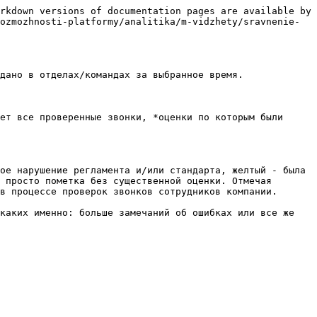
rkdown versions of documentation pages are available by 
ozmozhnosti-platformy/analitika/m-vidzhety/sravnenie-
дано в отделах/командах за выбранное время.

ет все проверенные звонки, *оценки по которым были 
ое нарушение регламента и/или стандарта, желтый - была 
 просто пометка без существенной оценки. Отмечая 
в процессе проверок звонков сотрудников компании.

каких именно: больше замечаний об ошибках или все же 