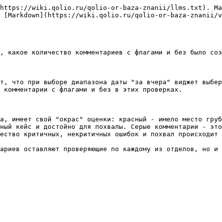
https://wiki.qolio.ru/qolio-or-baza-znanii/llms.txt). Ma
 [Markdown](https://wiki.qolio.ru/qolio-or-baza-znanii/v
, какое количество комментариев с флагами и без было соз
т, что при выборе диапазона даты "за вчера" виджет выбер
 комментарии с флагами и без в этих проверках.

а, имеет свой "окрас" оценки: красный - имело место груб
ный кейс и достойно для похвалы. Серые комментарии - это
ество критичных, некритичных ошибок и похвал происходит 
ариев оставляют проверяющие по каждому из отделов, но и 