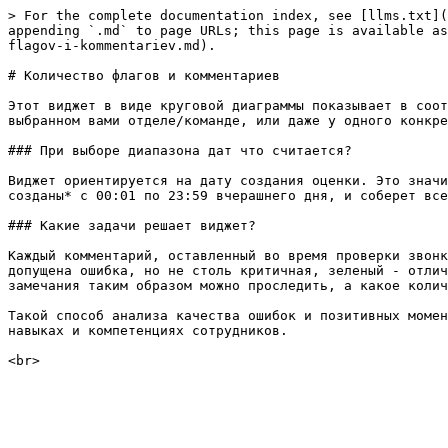
> For the complete documentation index, see [llms.txt](
appending `.md` to page URLs; this page is available as
flagov-i-kommentariev.md).

# Количество флагов и комментариев

Этот виджет в виде круговой диаграммы показывает в соот
выбранном вами отделе/команде, или даже у одного конкре
### При выборе диапазона дат что считается?

Виджет ориентируется на дату создания оценки. Это значи
созданы* с 00:01 по 23:59 вчерашнего дня, и соберет все
### Какие задачи решает виджет?

Каждый комментарий, оставленный во время проверки звонк
допущена ошибка, но не столь критичная, зеленый - отлич
замечания таким образом можно проследить, а какое колич
Такой способ анализа качества ошибок и позитивных момен
навыках и компетенциях сотрудников.
