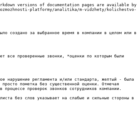
rkdown versions of documentation pages are available by 
ozmozhnosti-platformy/analitika/m-vidzhety/kolichestvo-
ыло создано за выбранное время в компании в целом или в 
ет все проверенные звонки, *оценки по которым были 
ое нарушение регламента и/или стандарта, желтый - была 
 просто пометка без существенной оценки. Отмечая 
в процессе проверок звонков сотрудников компании.

листа без слов указывает на слабые и сильные стороны в 