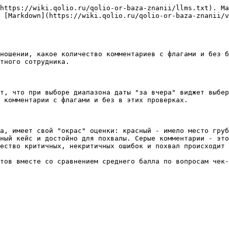
https://wiki.qolio.ru/qolio-or-baza-znanii/llms.txt). Ma
 [Markdown](https://wiki.qolio.ru/qolio-or-baza-znanii/v
ношении, какое количество комментариев с флагами и без б
тного сотрудника.

т, что при выборе диапазона даты "за вчера" виджет выбер
 комментарии с флагами и без в этих проверках.

а, имеет свой "окрас" оценки: красный - имело место груб
ный кейс и достойно для похвалы. Серые комментарии - это
ество критичных, некритичных ошибок и похвал происходит 
тов вместе со сравнением среднего балла по вопросам чек-